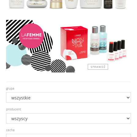
grupa
producent
cecha