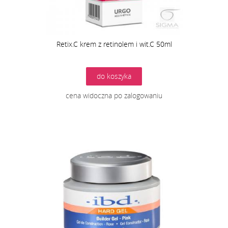
Retix.C krem z retinolem i wit.C 50ml
do koszyka
cena widoczna po zalogowaniu