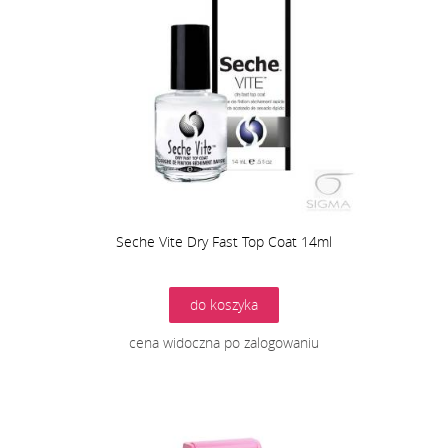
Seche Vite Dry Fast Top Coat 14ml
do koszyka
cena widoczna po zalogowaniu