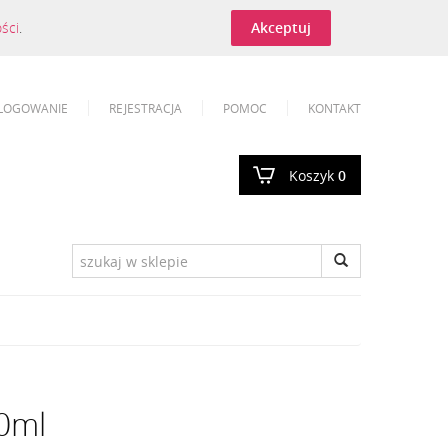
ości
.
Akceptuj
LOGOWANIE
REJESTRACJA
POMOC
KONTAKT
Koszyk
0
00ml