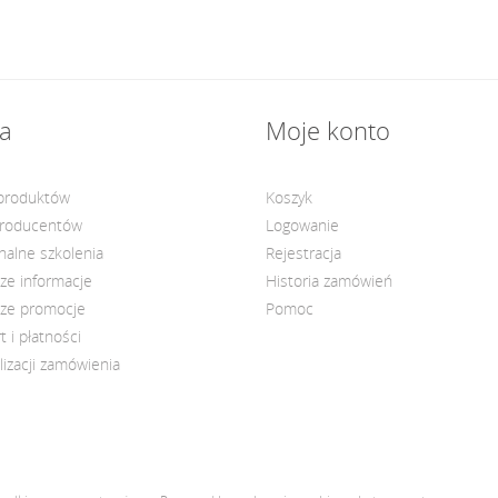
a
Moje konto
 produktów
Koszyk
producentów
Logowanie
nalne szkolenia
Rejestracja
ze informacje
Historia zamówień
ze promocje
Pomoc
t i płatności
lizacji zamówienia