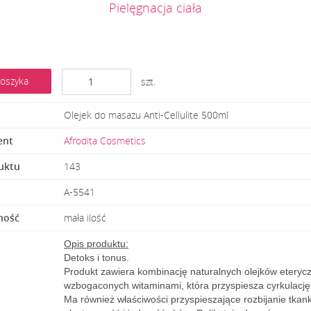
Pielęgnacja ciała
oszyka
szt.
Olejek do masażu Anti-Cellulite 500ml
ent
Afrodita Cosmetics
uktu
143
A-5541
ność
mała ilość
Opis produktu:
Detoks i tonus.
Produkt zawiera kombinację naturalnych olejków eterycz
wzbogaconych witaminami, która przyspiesza cyrkulację k
Ma również właściwości przyspieszające rozbijanie tkank