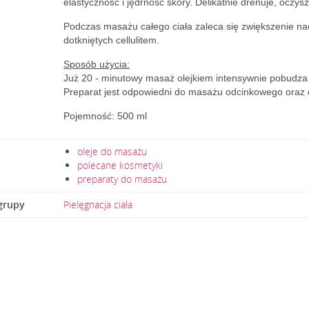
elastyczność i jędrność skóry. Delikatnie drenuje, oczys
Podczas masażu całego ciała zaleca się zwiększenie nac
dotkniętych cellulitem.
Sposób użycia:
Już 20 - minutowy masaż olejkiem intensywnie pobudza s
Preparat jest odpowiedni do masażu odcinkowego oraz c
Pojemność: 500 ml
oleje do masażu
polecane kosmetyki
preparaty do masażu
grupy
Pielęgnacja ciała