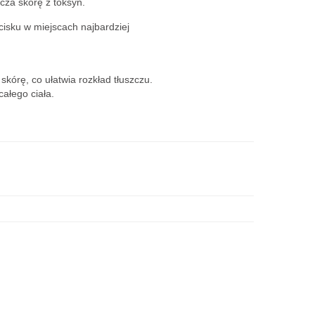
zcza skórę z toksyn.
isku w miejscach najbardziej
kórę, co ułatwia rozkład tłuszczu.
ałego ciała.