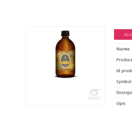
do k
Nazwa
Produc
Id prod
Symbol
Dostęp
Opis