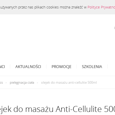
 o używanych przez nas plikach cookies można znaleźć w
Polityce Prywatn
NCI
AKTUALNOŚCI
PROMOCJE
SZKOLENIA
cs
pielęgnacja ciała
olejek do masażu anti-cellulite 500ml
jek do masażu Anti-Cellulite 5