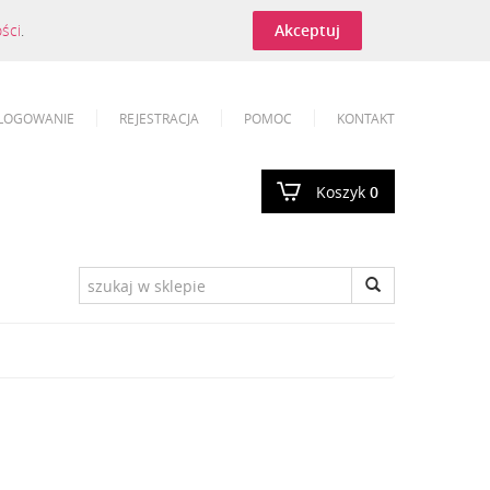
ości
.
Akceptuj
LOGOWANIE
REJESTRACJA
POMOC
KONTAKT
Koszyk
0