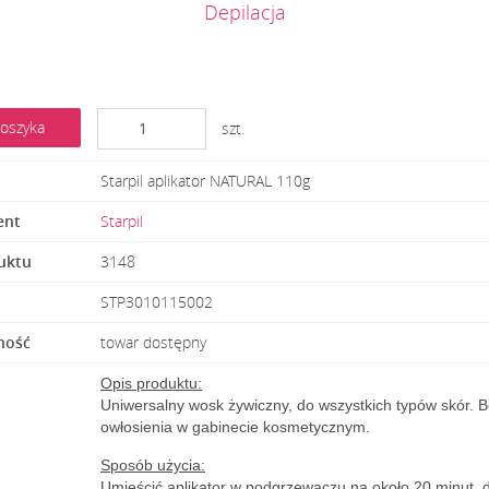
Depilacja
oszyka
szt.
Starpil aplikator NATURAL 110g
ent
Starpil
uktu
3148
STP3010115002
ność
towar dostępny
Opis produktu:
Uniwersalny wosk żywiczny, do wszystkich typów skór. 
owłosienia w gabinecie kosmetycznym.
Sposób użycia:
Umieścić aplikator w podgrzewaczu na około 20 minut, 