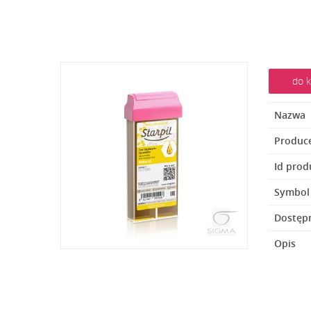
do k
Nazwa
Produc
Id prod
Symbol
Dostęp
Opis