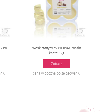
x50ml
Wosk tradycyjny BIOWAX masło
karite 1kg
Zobacz
aniu
cena widoczna po zalogowaniu