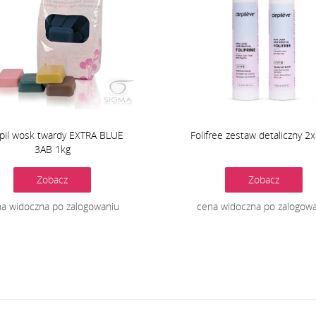
rpil wosk twardy EXTRA BLUE
Folifree zestaw detaliczny 2
3AB 1kg
Zobacz
Zobacz
a widoczna po zalogowaniu
cena widoczna po zalogow