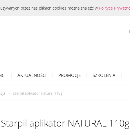
 o używanych przez nas plikach cookies można znaleźć w
Polityce Prywatn
NCI
AKTUALNOŚCI
PROMOCJE
SZKOLENIA
acja
starpil aplikator natural 110g
Starpil aplikator NATURAL 110g