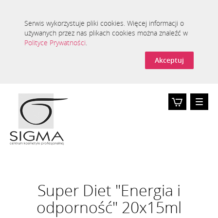
Serwis wykorzystuje pliki cookies. Więcej informacji o
używanych przez nas plikach cookies można znaleźć w
Polityce Prywatności
.
Akceptuj
Toggle
naviga
Koszyk
0
Super Diet "Energia i
odporność" 20x15ml