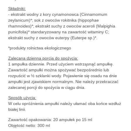
Składniki:
- ekstrakt wodny z kory cynamonowca (Cinnamomum
zeylanicum)*; sok z owoców rokitnika (hippophae
rhamnoides)*; ekstrakt suchy z owoców aceroli (Malpighia
punicifolia)* standaryzowany na zawartość witaminy C;
ekstrakt suchy z owoców euterpy (Euterpe sp.)*.
*produkty rolnictwa ekologicznego
Zalecana dzienna porcja do spożycia:
1 ampułka dziennie. Przed użyciem wstrząsnąć ampułkę.
Zawartość ampułki można spożywać bezpośrednio lub
rozpuścić w ½ szklanki wody. Pojawienie się osadu na dnie
ampułki jest zjawiskiem normalnym. Nie należy przekraczać
zalecanej porcji do spożycia w ciągu dnia.
Sposób użycia:
W celu opróżnienia ampułki należy ułamać oba końce wzdłuż
białej linii.
Zawartość opakowania: 20 ampułek po 15 ml
Objętość netto: 300 ml