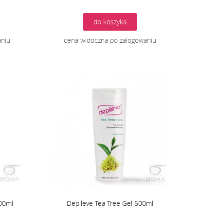
do koszyka
aniu
cena widoczna po zalogowaniu
00ml
Depileve Tea Tree Gel 500ml