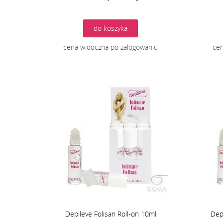
do koszyka
cena widoczna po zalogowaniu
cen
Depileve Folisan Roll-on 10ml
Dep