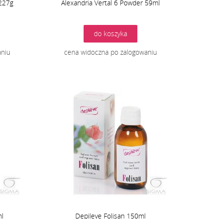
 227g
Alexandria Vertal 6 Powder 59ml
do koszyka
aniu
cena widoczna po zalogowaniu
ml
Depileve Folisan 150ml