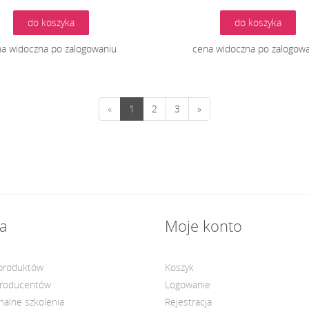
do koszyka
do koszyka
a widoczna po zalogowaniu
cena widoczna po zalogow
«
1
2
3
»
a
Moje konto
 produktów
Koszyk
producentów
Logowanie
nalne szkolenia
Rejestracja