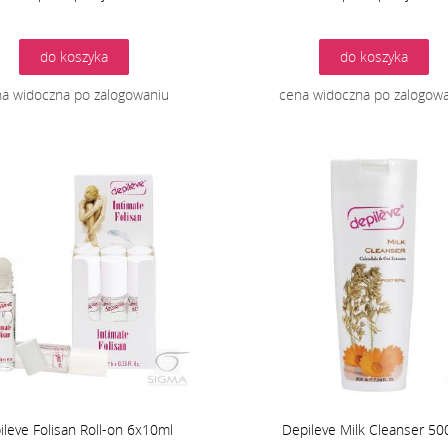
do koszyka
do koszyka
a widoczna po zalogowaniu
cena widoczna po zalogow
ileve Folisan Roll-on 6x10ml
Depileve Milk Cleanser 50