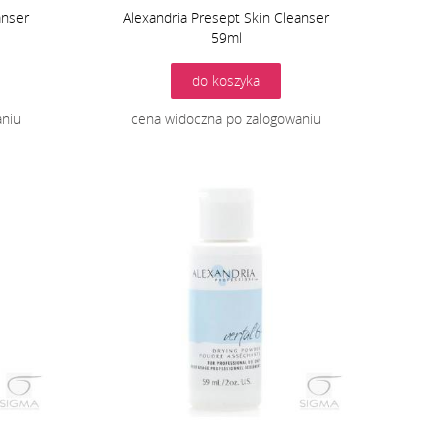
anser
Alexandria Presept Skin Cleanser
59ml
do koszyka
aniu
cena widoczna po zalogowaniu