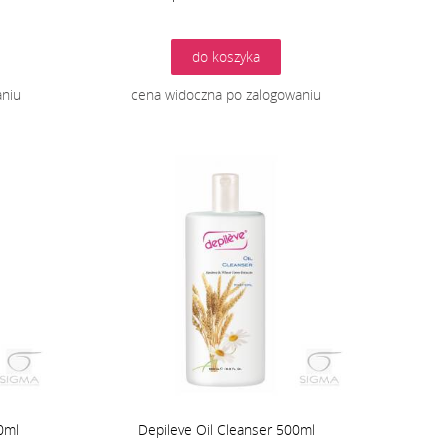
do koszyka
aniu
cena widoczna po zalogowaniu
0ml
Depileve Oil Cleanser 500ml