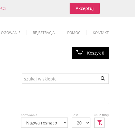
ości
.
Akceptuj
LOGOWANIE
REJESTRACJA
POMOC
KONTAKT
Koszyk
0
sortowanie
ilość
usuń filtry