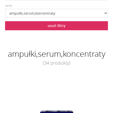
cecha
usuń filtry
ampułki,serum,koncentraty
(34 produkty)