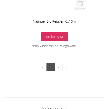
Natinuel Bio Rejuven 6x10ml
do koszyka
cena widoczna po zalogowaniu
«
1
2
»
Informacje