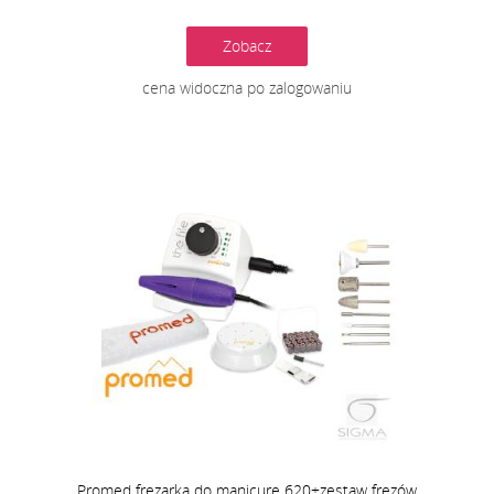
Zobacz
cena widoczna po zalogowaniu
Promed frezarka do manicure 620+zestaw frezów