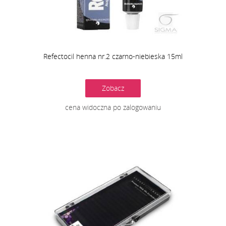
Refectocil henna nr.2 czarno-niebieska 15ml
Zobacz
cena widoczna po zalogowaniu