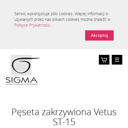
Serwis wykorzystuje pliki cookies. Więcej informacji o
używanych przez nas plikach cookies można znaleźć w
Polityce Prywatności
.
Akceptuj
Toggle
naviga
Koszyk
0
Pęseta zakrzywiona Vetus
ST-15