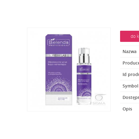
do k
Nazwa
Produc
Id prod
Symbol
Dostęp
Opis