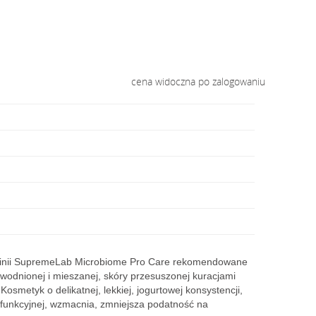
cena widoczna po zalogowaniu
 linii SupremeLab Microbiome Pro Care rekomendowane
, odwodnionej i mieszanej, skóry przesuszonej kuracjami
metyk o delikatnej, lekkiej, jogurtowej konsystencji,
funkcyjnej, wzmacnia, zmniejsza podatność na