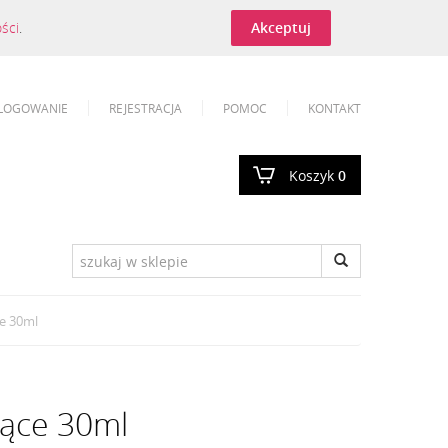
ości
.
Akceptuj
LOGOWANIE
REJESTRACJA
POMOC
KONTAKT
Koszyk
0
e 30ml
jące 30ml