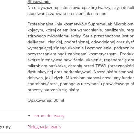
Stosowanie:
Na oczyszczoną i stonizowaną skórę twarzy, szyi i deko
stosowania zarówno na dzień jak i na noc.
Profesjonalna linia kosmetyków SupremeLab Microbiome 
kojącym, której celem jest wzmocnienie, nawilżenie, re
zdrowego mikrobiomu skóry. Seria przeznaczona jest prz
delikatnej, cienkiej, podrażnionej, odwodnionej oraz dysf
wymagającej silnego ukojenia i wzmocnienia, podrażnio
oczyszczaniem bądź zabiegami kosmetycznymi. Produkt
skórze intensywne nawilżenie, ukojenie, regenerację o
mikrobiom naskórka, chronią przed TEWL (przeznaskór
dysfunkcyjnej oraz nadreaktywnej. Nasza skóra stanowi
dobrych, jak i złych. Mikrobiom stanowi absolutny fund
chorobotwórcze, pomaga w utrzymaniu prawidłowego pH
procesy starzenia się skóry.
Opakowanie: 30 ml
serum do twarzy
grupy
Pielęgnacja twarzy