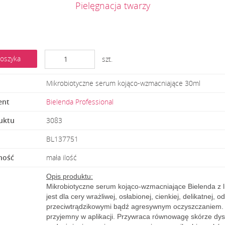
Pielęgnacja twarzy
oszyka
szt.
Mikrobiotyczne serum kojąco-wzmacniające 30ml
ent
Bielenda Professional
uktu
3083
BL137751
ność
mała ilość
Opis produktu:
Mikrobiotyczne serum kojąco-wzmacniające Bielenda z
jest dla cery wrażliwej, osłabionej, cienkiej, delikatnej
przeciwtrądzikowymi bądź agresywnym oczyszczaniem. Kos
przyjemny w aplikacji. Przywraca równowagę skórze dys