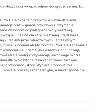
ltu nałożyć oraz wklepać odpowiednią ilość serum. Do
Pro Care to seria produktów o silnym działaniu
generacja oraz wsparcie odbudowy i utrzymania
ede wszystkim do pielęgnacji skóry wrażliwej,
unkcyjnej. Idealna dla cery mieszanej i trądzikowej,
nej kuracjami przeciwtrądzikowymi, agresywnym
y z serii SupremeLab Microbiome Pro Care zapewniają
raz wzmocnienie. Kosmetyki skutecznie odbudowują
kową utratą wody) i przywracają równowagę skórze
 dom dla około biliona mikroorganizmów zarówno
ament odporności skóry. Wypiera drobnoustroje
, wspiera procesy regeneracyjne, a nawet spowalnia