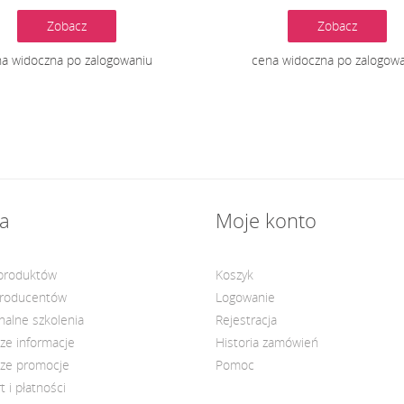
Zobacz
Zobacz
a widoczna po zalogowaniu
cena widoczna po zalogow
a
Moje konto
 produktów
Koszyk
producentów
Logowanie
nalne szkolenia
Rejestracja
ze informacje
Historia zamówień
ze promocje
Pomoc
t i płatności