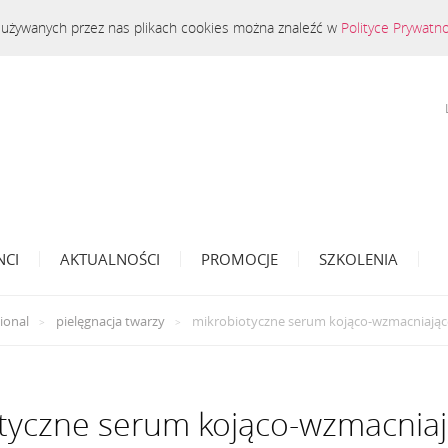
 o używanych przez nas plikach cookies można znaleźć w
Polityce Prywatn
NCI
AKTUALNOŚCI
PROMOCJE
SZKOLENIA
ional
pielęgnacja twarzy
mikrobiotyczne serum kojąco-wzmacniając
tyczne serum kojąco-wzmacnia