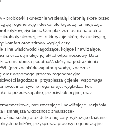
.
y - probiotyki skutecznie wspierają i chronią skórę przed
gają regenerację i doskonale łagodzą, zmniejszają
a prebiotyków, Synbiotic Complex wzmacnia naturalne
krobioty skórnej, restrukturyzuje skórę dysfunkcyjną,
jąc komfort oraz zdrowy wygląd cery
e silne właściwości łagodzące, kojące i nawilżające,
ia oraz stymuluje jej układ odpornościowy, Beta-
ęki czemu obniża podatność skóry na podrażnienia
TEWL (przeznaskórkową utratą wody), znacznie
órę oraz wspomaga procesy regeneracyjne
właściwości łagodzące, przyspiesza gojenie, wspomaga
eniowo, intensywnie regeneruje, wygładza, koi,
iałanie przeciwzapalne, przeciwbakteryjne, oraz
wzmarszczkowe, natłuszczające i nawilżające, rozjaśnia
dza i zmniejsza widoczność zmarszczek
odrażnia suchej oraz delikatnej cery, wykazuje działanie
olnych rodników, przyspiesza procesy regeneracyjne