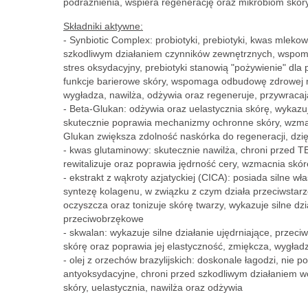
podrażnienia, wspiera regenerację oraz mikrobiom skóry
Składniki aktywne:
- Synbiotic Complex: probiotyki, prebiotyki, kwas mlekow
szkodliwym działaniem czynników zewnętrznych, wspoma
stres oksydacyjny, prebiotyki stanowią "pożywienie" dl
funkcje barierowe skóry, wspomaga odbudowę zdrowej mi
wygładza, nawilża, odżywia oraz regeneruje, przywraca
- Beta-Glukan: odżywia oraz uelastycznia skórę, wykazuj
skutecznie poprawia mechanizmy ochronne skóry, wzmacn
Glukan zwiększa zdolność naskórka do regeneracji, dzi
- kwas glutaminowy: skutecznie nawilża, chroni przed 
rewitalizuje oraz poprawia jędrność cery, wzmacnia sk
- ekstrakt z wąkroty azjatyckiej (CICA): posiada silne 
syntezę kolagenu, w związku z czym działa przeciwstarz
oczyszcza oraz tonizuje skórę twarzy, wykazuje silne dz
przeciwobrzękowe
- skwalan: wykazuje silne działanie ujędrniające, przeci
skórę oraz poprawia jej elastyczność, zmiękcza, wygła
- olej z orzechów brazylijskich: doskonale łagodzi, nie p
antyoksydacyjne, chroni przed szkodliwym działaniem w
skóry, uelastycznia, nawilża oraz odżywia