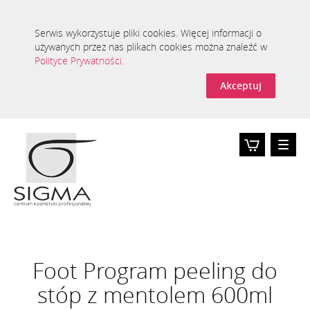
Serwis wykorzystuje pliki cookies. Więcej informacji o
używanych przez nas plikach cookies można znaleźć w
Polityce Prywatności
.
Akceptuj
Toggle
naviga
Koszyk
0
Foot Program peeling do
stóp z mentolem 600ml