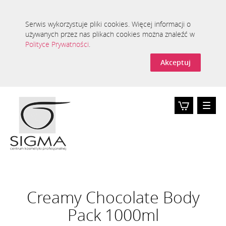
Serwis wykorzystuje pliki cookies. Więcej informacji o
używanych przez nas plikach cookies można znaleźć w
Polityce Prywatności
.
Akceptuj
Toggle
naviga
Koszyk
0
Creamy Chocolate Body
Pack 1000ml