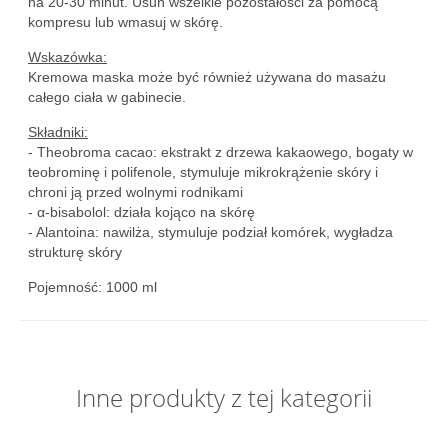
na 20-30 minut. Usuń wszelkie pozostałości za pomocą
kompresu lub wmasuj w skórę.
Wskazówka:
Kremowa maska może być również używana do masażu
całego ciała w gabinecie.
Składniki:
- Theobroma cacao: ekstrakt z drzewa kakaowego, bogaty w
teobrominę i polifenole, stymuluje mikrokrążenie skóry i
chroni ją przed wolnymi rodnikami
- α-bisabolol: działa kojąco na skórę
- Alantoina: nawilża, stymuluje podział komórek, wygładza
strukturę skóry
Pojemność: 1000 ml
Inne produkty z tej kategorii