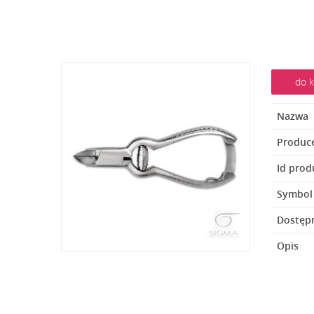
do k
Nazwa
Produc
Id prod
Symbol
Dostęp
Opis