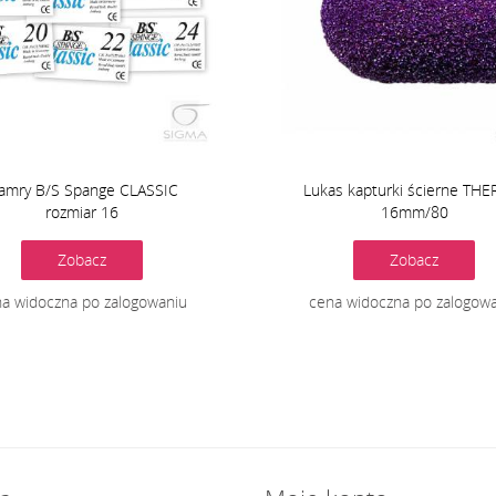
lamry B/S Spange CLASSIC
Lukas kapturki ścierne TH
rozmiar 16
16mm/80
Zobacz
Zobacz
a widoczna po zalogowaniu
cena widoczna po zalogow