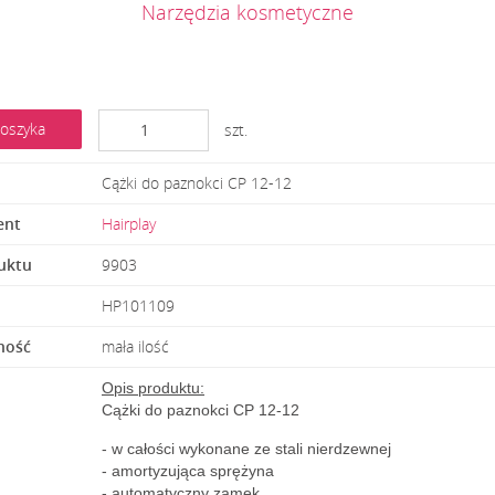
Narzędzia kosmetyczne
oszyka
szt.
Cążki do paznokci CP 12-12
ent
Hairplay
uktu
9903
HP101109
ność
mała ilość
Opis produktu:
Cążki do paznokci CP 12-12
- w całości wykonane ze stali nierdzewnej
- amortyzująca sprężyna
- automatyczny zamek