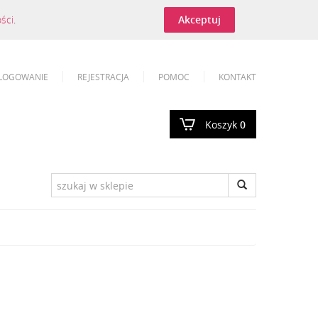
ości
.
Akceptuj
LOGOWANIE
REJESTRACJA
POMOC
KONTAKT
Koszyk
0