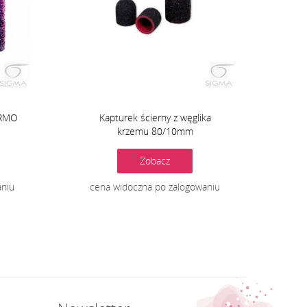
ERMO
Kapturek ścierny z węglika
krzemu 80/10mm
Zobacz
aniu
cena widoczna po zalogowaniu