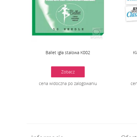
Ballet igła stalowa K002
K
Zobacz
cena widoczna po zalogowaniu
cen