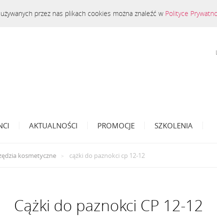
 o używanych przez nas plikach cookies można znaleźć w
Polityce Prywatn
NCI
AKTUALNOŚCI
PROMOCJE
SZKOLENIA
zędzia kosmetyczne
cążki do paznokci cp 12-12
Cążki do paznokci CP 12-12