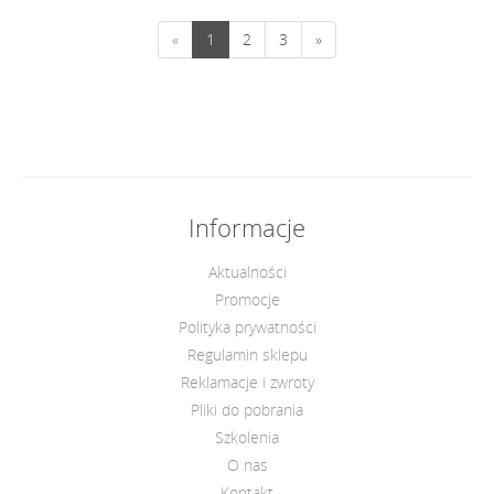
«
1
2
3
»
Informacje
Aktualności
Promocje
Polityka prywatności
Regulamin sklepu
Reklamacje i zwroty
Pliki do pobrania
Szkolenia
O nas
Kontakt