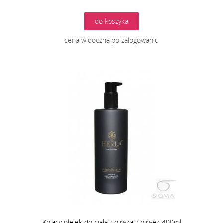
do koszyka
cena widoczna po zalogowaniu
Kojący olejek do ciała z oliwką z oliwek 400ml