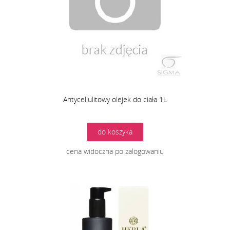
Antycellulitowy olejek do ciała 1L
do koszyka
cena widoczna po zalogowaniu