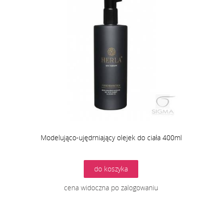
Modelująco-ujędrniający olejek do ciała 400ml
do koszyka
cena widoczna po zalogowaniu