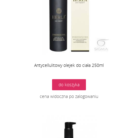
Antycellulitowy olejek do ciała 250ml
do koszyka
cena widoczna po zalogowaniu