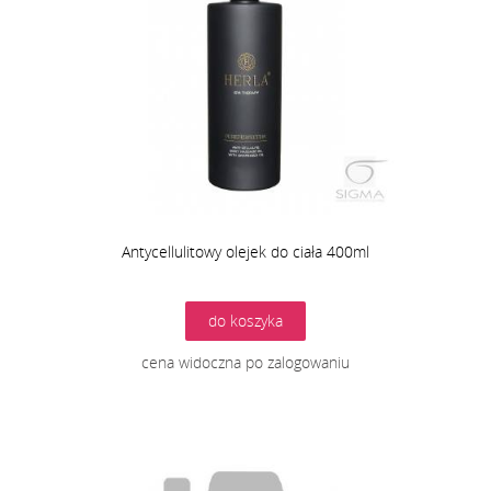
Antycellulitowy olejek do ciała 400ml
do koszyka
cena widoczna po zalogowaniu